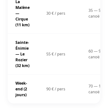
La
Malène
35 — 50 € 
—
30 € / pers
canoë
Cirque
(11 km)
Sainte-
Énimie
60 — 90 € 
— Le
55 € / pers
canoë
Rozier
(32 km)
Week-
70 — 110 €
end (2
90 € / pers
canoë
jours)